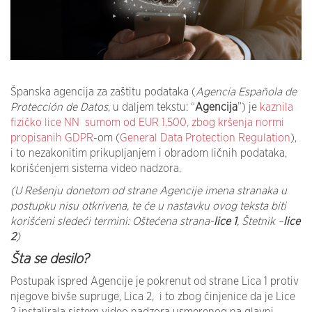
Španska agencija za zaštitu podataka (
Agencia Española de
Protección de Datos
, u daljem tekstu: “
Agencija
”) je
kaznila
fizičko lice NN sumom od EUR 1.500, zbog kršenja normi
propisanih GDPR
-om (
General Data Protection Regulation
),
i to nezakonitim prikupljanjem i obradom ličnih podataka,
korišćenjem sistema video nadzora.
(U Rešenju donetom od strane Agencije imena stranaka u
postupku nisu otkrivena, te će u nastavku ovog teksta biti
korišćeni sledeći termini: Oštećena strana-
lice 1
, Štetnik –
lice
2
)
Šta se desilo?
Postupak ispred Agencije je pokrenut od strane Lica 1 protiv
njegove bivše supruge, Lica 2, i to zbog činjenice da je Lice
2 instalirala sistem video nadzora usmerenog na glavni