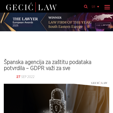
SR
Španska agencija za zaštitu podataka
potvrdila – GDPR važi za sve
27
SEP 2022