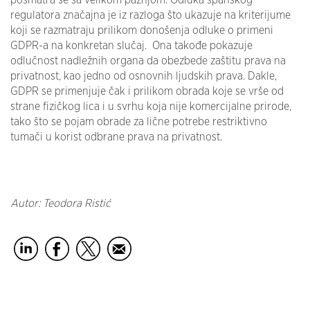
regulatora značajna je iz razloga što ukazuje na kriterijume
koji se razmatraju prilikom donošenja odluke o primeni
GDPR-a na konkretan slučaj. Ona takođe pokazuje
odlučnost nadležnih organa da obezbede zaštitu prava na
privatnost, kao jedno od osnovnih ljudskih prava. Dakle,
GDPR se primenjuje čak i prilikom obrada koje se vrše od
strane fizičkog lica i u svrhu koja nije komercijalne prirode,
tako što se pojam obrade za lične potrebe restriktivno
tumači u korist odbrane prava na privatnost.
Autor: Teodora Ristić