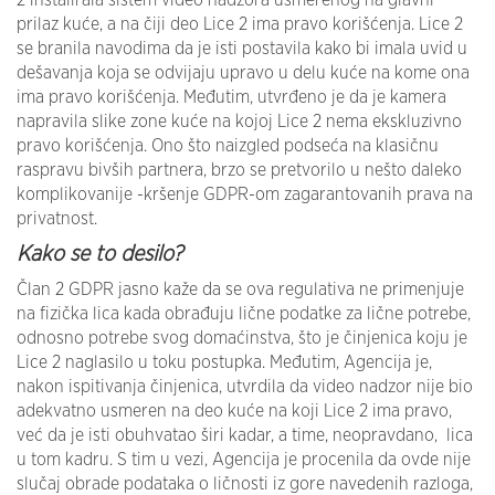
prilaz kuće, a na čiji deo Lice 2 ima pravo korišćenja. Lice 2
se branila navodima da je isti postavila kako bi imala uvid u
dešavanja koja se odvijaju upravo u delu kuće na kome ona
ima pravo korišćenja. Međutim, utvrđeno je da je kamera
napravila slike zone kuće na kojoj Lice 2 nema ekskluzivno
pravo korišćenja. Ono što naizgled podseća na klasičnu
raspravu bivših partnera, brzo se pretvorilo u nešto daleko
komplikovanije -kršenje GDPR-om zagarantovanih prava na
privatnost.
Kako se to desilo?
Član 2 GDPR jasno kaže da se ova regulativa ne primenjuje
na fizička lica kada obrađuju lične podatke za lične potrebe,
odnosno potrebe svog domaćinstva, što je činjenica koju je
Lice 2 naglasilo u toku postupka. Međutim, Agencija je,
nakon ispitivanja činjenica, utvrdila da video nadzor nije bio
adekvatno usmeren na deo kuće na koji Lice 2 ima pravo,
već da je isti obuhvatao širi kadar, a time, neopravdano, lica
u tom kadru. S tim u vezi, Agencija je procenila da ovde nije
slučaj obrade podataka o ličnosti iz gore navedenih razloga,