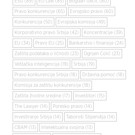
ESG (89)
EU Law (85)
Bogdan Gecic (80)
Pravo konkurencije (65)
Evropsko pravo (60)
Konkurencija (50)
Evropska komisija (49)
Korporativno pravo Srbija (42)
Koncentracije (39)
EU (34)
Pravo EU (25)
Bankarstvo i finansije (24)
Zaštita podataka o ličnosti (23)
Ognjen Colić (23)
Veštačka inteligencija (19)
Srbija (19)
Pravo konkurencije Srbija (18)
Državna pomoć (18)
Komisija za zaštitu konkurencije (18)
Zaštita životne sredine (17)
Investitori (15)
The Lawyer (14)
Poresko pravo (14)
Investiranje Srbija (14)
Taboroši Stipendija (14)
CBAM (13)
Intelektualna svojina (13)