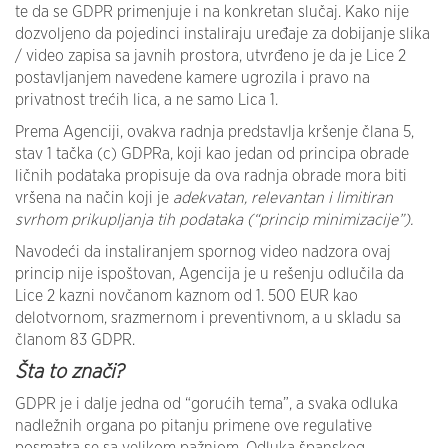
te da se GDPR primenjuje i na konkretan slučaj. Kako nije
dozvoljeno da pojedinci instaliraju uređaje za dobijanje slika
/ video zapisa sa javnih prostora, utvrđeno je da je Lice 2
postavljanjem navedene kamere ugrozila i pravo na
privatnost trećih lica, a ne samo Lica 1.
Prema Agenciji, ovakva radnja predstavlja kršenje člana 5,
stav 1 tačka (c) GDPRa, koji kao jedan od principa obrade
ličnih podataka propisuje da ova radnja obrade mora biti
vršena na način koji je
adekvatan, relevantan i limitiran
svrhom prikupljanja tih podataka (“princip minimizacije”).
Navodeći da instaliranjem spornog video nadzora ovaj
princip nije ispoštovan, Agencija je u rešenju odlučila da
Lice 2 kazni novčanom kaznom od 1. 500 EUR kao
delotvornom, srazmernom i preventivnom, a u skladu sa
članom 83 GDPR.
Šta to znači?
GDPR je i dalje jedna od “gorućih tema”, a svaka odluka
nadležnih organa po pitanju primene ove regulative
posmatra se sa velikom pažnjom. Odluka španskog