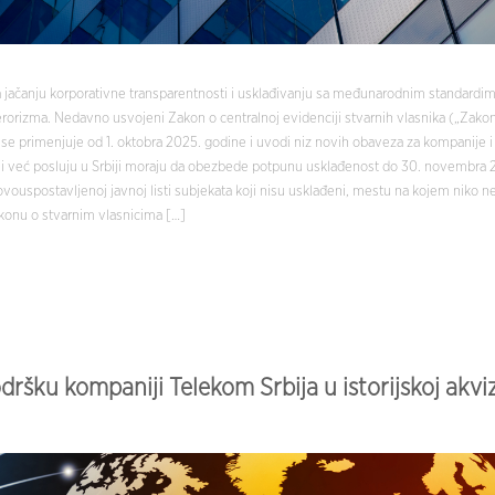
ka jačanju korporativne transparentnosti i usklađivanju sa međunarodnim standardim
 terorizma. Nedavno usvojeni Zakon o centralnoj evidenciji stvarnih vlasnika („Zako
 se primenjuje od 1. oktobra 2025. godine i uvodi niz novih obaveza za kompanije i
oji već posluju u Srbiji moraju da obezbede potpunu usklađenost do 30. novembra 
novouspostavljenoj javnoj listi subjekata koji nisu usklađeni, mestu na kojem niko ne
onu o stvarnim vlasnicima […]
ršku kompaniji Telekom Srbija u istorijskoj akvizi