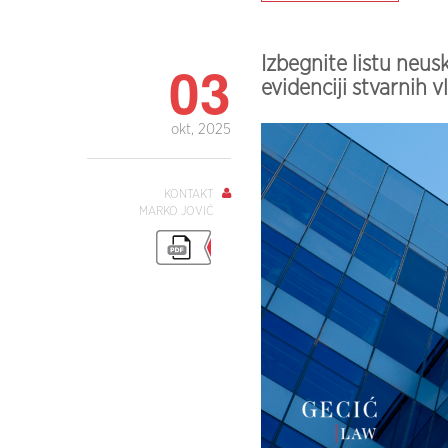
03
Izbegnite listu neus
evidenciji stvarnih vl
okt, 2025
KONTAKT
MARKO JOVIĆ