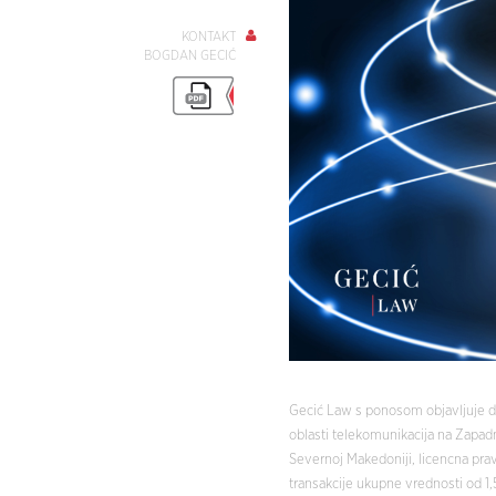
KONTAKT
BOGDAN GECIĆ
Gecić Law s ponosom objavljuje da 
oblasti telekomunikacija na Zapad
Severnoj Makedoniji, licencna pra
transakcije ukupne vrednosti od 1,5