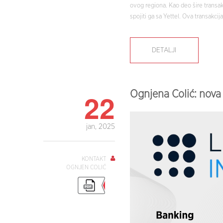
ovog regiona. Kao deo šire trans
spojiti ga sa Yettel. Ova transakcij
DETALJI
22
Ognjena Colić: nova
jan, 2025
KONTAKT
OGNJEN COLIĆ