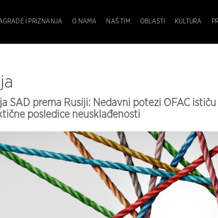
AGRADE I PRIZNANJA
O NAMA
NAŠ TIM
OBLASTI
KULTURA
P
ja
a SAD prema Rusiji: Nedavni potezi OFAC ističu
aktične posledice neusklađenosti