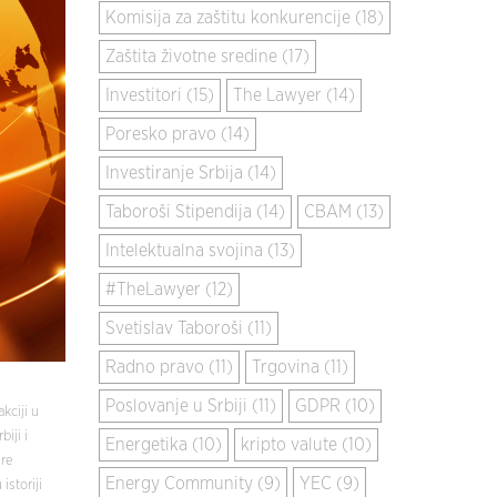
Komisija za zaštitu konkurencije (18)
Zaštita životne sredine (17)
Investitori (15)
The Lawyer (14)
Poresko pravo (14)
Investiranje Srbija (14)
Taboroši Stipendija (14)
CBAM (13)
Intelektualna svojina (13)
#TheLawyer (12)
Svetislav Taboroši (11)
Radno pravo (11)
Trgovina (11)
Poslovanje u Srbiji (11)
GDPR (10)
kciji u
iji i
Energetika (10)
kripto valute (10)
ire
Energy Community (9)
YEC (9)
istoriji