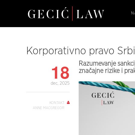
N
Korporativno pravo Srbi
18
Razumevanje sankcij
značajne rizike i pr
dec, 2025
KONTAKT
ANNE MACGREGOR