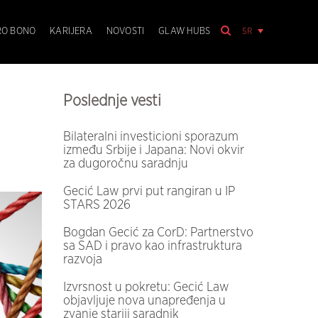
SR
RO BONO
KARIJERA
NOVOSTI
GLAW HUBS
Poslednje vesti
Bilateralni investicioni sporazum
između Srbije i Japana: Novi okvir
za dugoročnu saradnju
Gecić Law prvi put rangiran u IP
STARS 2026
Bogdan Gecić za CorD: Partnerstvo
sa SAD i pravo kao infrastruktura
razvoja
Izvrsnost u pokretu: Gecić Law
objavljuje nova unapređenja u
zvanje stariji saradnik