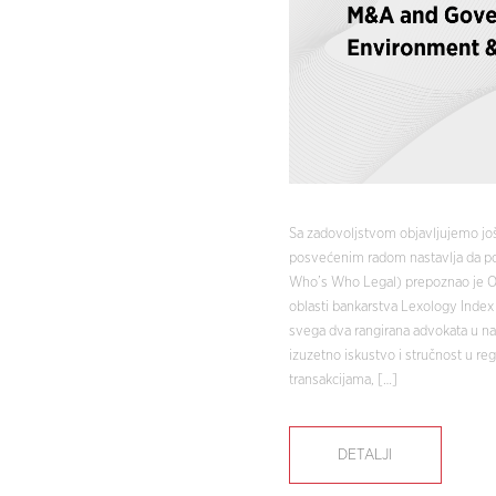
Sa zadovoljstvom objavljujemo još
posvećenim radom nastavlja da post
Who’s Who Legal) prepoznao je Og
oblasti bankarstva Lexology Index
svega dva rangirana advokata u našo
izuzetno iskustvo i stručnost u re
transakcijama, […]
DETALJI