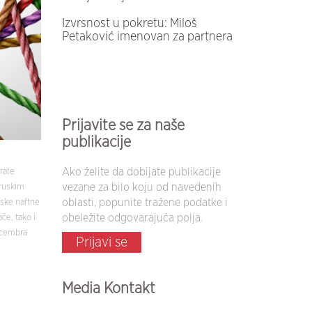
Izvrsnost u pokretu: Miloš
Petaković imenovan za partnera
Prijavite se za naše
publikacije
Ako želite da dobijate publikacije
rate
vezane za bilo koju od navedenih
 ruskim
oblasti, popunite tražene podatke i
pske naftne
obeležite odgovarajuća polja.
e, tako i
decembra
Prijavi se
Media Kontakt