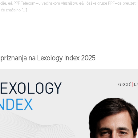
akcije, e& PPF Telecom—u većinskom vlasništvu e& i češke grupe PPF—će preuzeti 
a će značajno […]
 priznanja na Lexology Index 2025