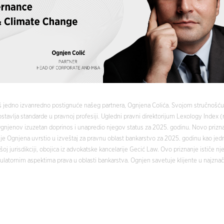
 jedno izvanredno postignuće našeg partnera, Ognjena Colića. Svojom stručnošću 
avlja standarde u pravnoj profesiji. Ugledni pravni direktorijum Lexology Index (r
njenov izuzetan doprinos i unapredio njegov status za 2025. godinu. Novo prizna
 je Ognjena uvrstio u izveštaj za pravnu oblast bankarstvo za 2025. godinu kao je
j jurisdikciji, obojica iz advokatske kancelarije Gecić Law. Ovo priznanje ističe n
gulatornim aspektima prava u oblasti bankarstva. Ognjen savetuje klijente u najznač