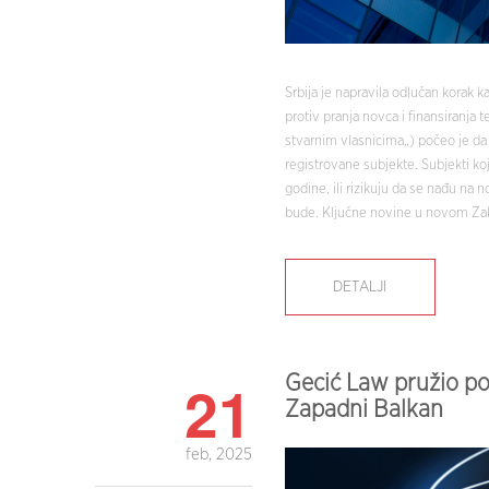
Srbija je napravila odlučan korak 
protiv pranja novca i finansiranja
stvarnim vlasnicima„) počeo je da
registrovane subjekte. Subjekti k
godine, ili rizikuju da se nađu na 
bude. Ključne novine u novom Zak
DETALJI
21
Gecić Law pružio pod
Zapadni Balkan
feb, 2025