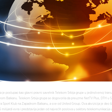
je postupao kao glavni pravni savetnik Telekom Srbija grupe u jedinstvenoj transa
nom Balkanu. Telekom Srbija grupa se dogovorila da preuzme NetTV Plus, DTH u Srb
va Sport Klub na Zapadnom Balkanu, a sve od United Group. Ova akvizicija je deo š
 milijardi evra i predstavlja jedan od najvećih poslova u sektoru telekomunikacija u 