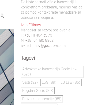
Da biste saznali više o kancelariji ili
konkretnom problemu, molimo Vas da
za pomoć kontaktirajte menadžere za
oj
odnose sa medijima:
Ivan Eftimov
Menadžer za razvoj poslovanja
T:
+381 11 404 35 70
M:
+381 64 180 8962
ivan.eftimov@geciclaw.com
Tagovi
Advokatska kancelarija Gecić Law
(526)
Vesti (92)
ESG (89)
EU Law (85)
Bogdan Gecic (80)
Pravo konkurencije (65)