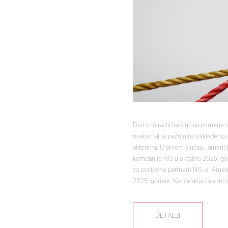
Dva vrlo različita slučaja primene
maksimalnu pažnju na usklađenost i
akterima. U prvom slučaju, američk
kompanije NIS u oktobru 2025. god
za poslovne partnere NIS-a. Američ
2025. godine, Kancelarija za kontr
DETALJI