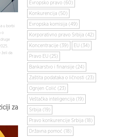
Evropsko pravo (60)
Konkurencija (50)
Evropska komisija (49)
a u borbi
n o
Korporativno pravo Srbija (42)
 druge
Koncentracije (39)
EU (34)
2025.
 želi da
Pravo EU (25)
Bankarstvo i finansije (24)
Zaštita podataka o ličnosti (23)
Ognjen Colić (23)
Veštačka inteligencija (19)
ciji za
Srbija (19)
Pravo konkurencije Srbija (18)
Državna pomoć (18)