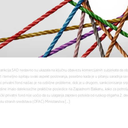
 sankcija SAD nedavno su ukazala na ključnu obavezu komercijalnih subjekata da ob
 temeljno ispitaju svaki aspekt poslovanja, posebno kada je u pitanju saradnja sa
i privatni fond naišao je na ozbiljne probleme, dok je u drugom, sankcionisanje sr
ine imalo dalekosežne praktične posledice na Zapadnom Balkanu, kako za potrošač
ki privatni fond nije uočio da su ulaganja zapravo potekla od ruskog oligarha 2. 
olu stranih sredstava (OFAC) Ministarstva […]