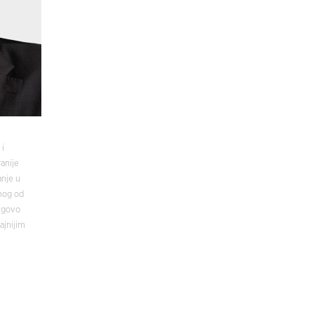
i
anije
nje u
dnog od
jegovo
ajnijim