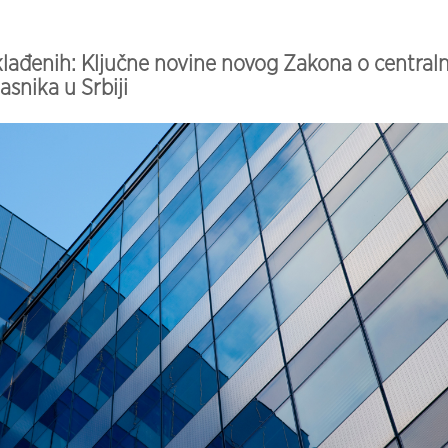
klađenih: Ključne novine novog Zakona o centraln
asnika u Srbiji