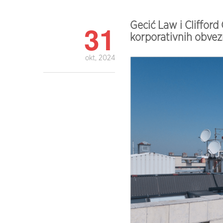
31
Gecić Law i Clifford
korporativnih obve
okt, 2024