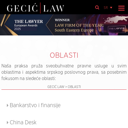
SR
OBLASTI
Naša praksa pruža sveobuhvatne pravne usluge u svim
oblastima i aspektima srpskog poslovnog prava, sa posebnim
fokusom na sledeće oblasti:
GECIĆ LAW
>
OBLASTI
Bankarstvo i finansije
China Desk