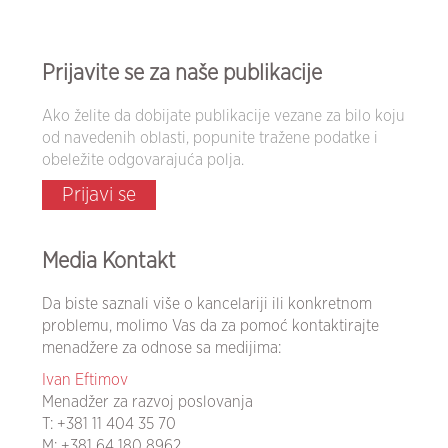
Prijavite se za naše publikacije
Ako želite da dobijate publikacije vezane za bilo koju
od navedenih oblasti, popunite tražene podatke i
obeležite odgovarajuća polja.
Prijavi se
Media Kontakt
Da biste saznali više o kancelariji ili konkretnom
problemu, molimo Vas da za pomoć kontaktirajte
menadžere za odnose sa medijima:
Ivan Eftimov
Menadžer za razvoj poslovanja
T:
+381 11 404 35 70
M:
+381 64 180 8962