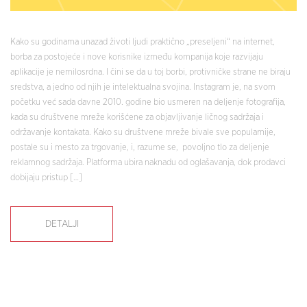
Kako su godinama unazad životi ljudi praktično „preseljeni“ na internet,
borba za postojeće i nove korisnike između kompanija koje razvijaju
aplikacije je nemilosrdna. I čini se da u toj borbi, protivničke strane ne biraju
sredstva, a jedno od njih je intelektualna svojina. Instagram je, na svom
početku već sada davne 2010. godine bio usmeren na deljenje fotografija,
kada su društvene mreže korišćene za objavljivanje ličnog sadržaja i
održavanje kontakata. Kako su društvene mreže bivale sve popularnije,
postale su i mesto za trgovanje, i, razume se, povoljno tlo za deljenje
reklamnog sadržaja. Platforma ubira naknadu od oglašavanja, dok prodavci
dobijaju pristup […]
DETALJI