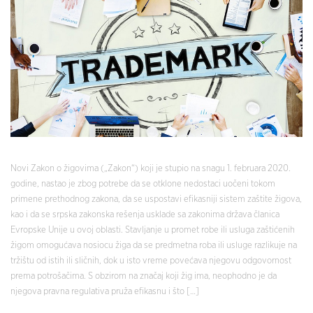
Novi Zakon o žigovima („Zakon“) koji je stupio na snagu 1. februara 2020.
godine, nastao je zbog potrebe da se otklone nedostaci uočeni tokom
primene prethodnog zakona, da se uspostavi efikasniji sistem zaštite žigova,
kao i da se srpska zakonska rešenja usklade sa zakonima država članica
Evropske Unije u ovoj oblasti. Stavljanje u promet robe ili usluga zaštićenih
žigom omogućava nosiocu žiga da se predmetna roba ili usluge razlikuje na
tržištu od istih ili sličnih, dok u isto vreme povećava njegovu odgovornost
prema potrošačima. S obzirom na značaj koji žig ima, neophodno je da
njegova pravna regulativa pruža efikasnu i što […]