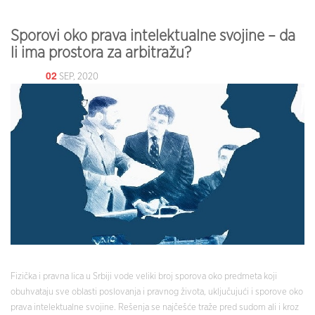
Sporovi oko prava intelektualne svojine – da
li ima prostora za arbitražu?
02
SEP, 2020
Fizička i pravna lica u Srbiji vode veliki broj sporova oko predmeta koji
obuhvataju sve oblasti poslovanja i pravnog života, uključujući i sporove oko
prava intelektualne svojine. Rešenja se najčešće traže pred sudom ali i kroz