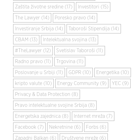
Zaštita životne sredine (17)
Investitori (15)
The Lawyer (14)
Poresko pravo (14)
Investiranje Srbija (14)
Taboroši Stipendija (14)
CBAM (13)
Intelektualna svojina (13)
#TheLawyer (12)
Svetislav Taboroši (11)
Radno pravo (11)
Trgovina (11)
Poslovanje u Srbiji (11)
GDPR (10)
Energetika (10)
kripto valute (10)
Energy Community (9)
YEC (9)
Privacy & Data Protection (8)
Pravo intelektualne svojine Srbija (8)
Energetska zajednica (8)
Internet mreža (7)
Facebook (7)
Nekretnine (6)
Forbs (6)
Zapadni Balkan (6)
Društvene mreže (6)