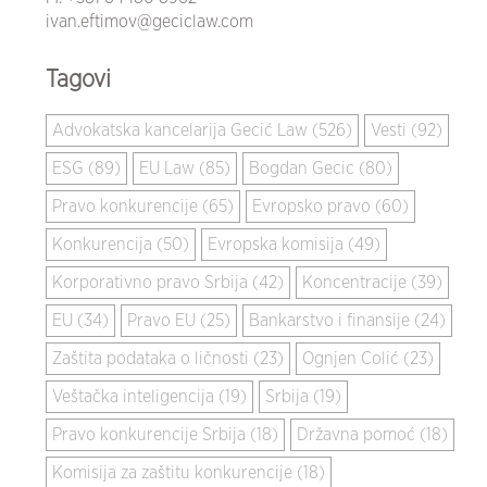
ivan.eftimov@geciclaw.com
Tagovi
Advokatska kancelarija Gecić Law (526)
Vesti (92)
ESG (89)
EU Law (85)
Bogdan Gecic (80)
Pravo konkurencije (65)
Evropsko pravo (60)
Konkurencija (50)
Evropska komisija (49)
Korporativno pravo Srbija (42)
Koncentracije (39)
EU (34)
Pravo EU (25)
Bankarstvo i finansije (24)
Zaštita podataka o ličnosti (23)
Ognjen Colić (23)
Veštačka inteligencija (19)
Srbija (19)
Pravo konkurencije Srbija (18)
Državna pomoć (18)
Komisija za zaštitu konkurencije (18)