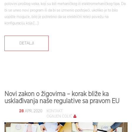
polovini prošlog veka, koji su bili mehaničkog ili elektromehaničkog tipa. Da
bi se uneo novi program ili da bi se izmenio postojeći, ukoliko je to bilo
uopšte moguće, bilo je potrebno da se električni releji povežu na
konfiguraciju koja […]
DETALJI
Novi zakon o žigovima – korak bliže ka
usklađivanja naše regulative sa pravom EU
28
APR, 2020
KONTAKT
OGNJEN COLIĆ