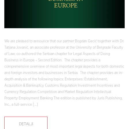
We are pleased to announce that our partner Bogdan Gecić together with Dr.
Tatjana Jovanić, an associate professor at the University of Belgrade Faculty
of Law, co-authored the Serbian chapter for Legal Aspects of Doing
Business in Europe – Second Edition. The chapter provides a
comprehensive overview of most important legal aspects for both domestic
and foreign investors and businesses in Serbia. The chapter provides an in-
depth analysis of the following topics: Enterprises: Establishment,
Acquisition & Bankruptcy Customs Regulation Investment Incentives and
Currency Regulation Competition and Market Regulation Intellectual
Property Employment Banking The edition is published by Juris Publishing,
Inc., a full-service […]
DETALJI