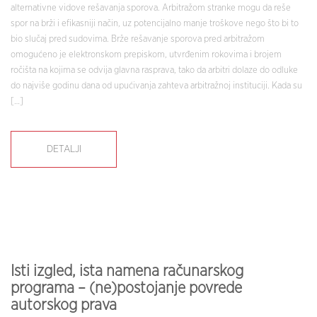
alternativne vidove rešavanja sporova. Arbitražom stranke mogu da reše
spor na brži i efikasniji način, uz potencijalno manje troškove nego što bi to
bio slučaj pred sudovima. Brže rešavanje sporova pred arbitražom
omogućeno je elektronskom prepiskom, utvrđenim rokovima i brojem
ročišta na kojima se odvija glavna rasprava, tako da arbitri dolaze do odluke
do najviše godinu dana od upućivanja zahteva arbitražnoj instituciji. Kada su
[…]
DETALJI
Isti izgled, ista namena računarskog
programa – (ne)postojanje povrede
autorskog prava