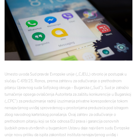
Umesto uvoda Sud pravde Evropske unije („CJEU„) otvorio je postupak u
slučaju C-619/23, Ronos, prema zahtevu za odlučivanje o prethodnom
pitanju Upravnog suda Sofijskog okruga – Bugarska („Sud”). Sud je zatražio
tumačenje opsega ovlašćenja Autoriteta za zaštitu konkurencije u Bugarskoj
(„CPC”) za preduzimanje radnji izuzimanja privatne korespodencije tokom
nenajavljenog uviđaj sprovedenog u prostorijama preduzeća pod istragom
zbog navodnog kartelskog ponašanja. Ovaj zahtev za odlučivanje o
prethodnom pitanju koji se tiče odnosa EU prava i garancija osnovnih
ljudskih prava utvrđenih u bugarskom Ustavu daje najvišem sudu Evropske
unije novu priliku da ispita zakonitost instituta nenajavljenog uviđaj i