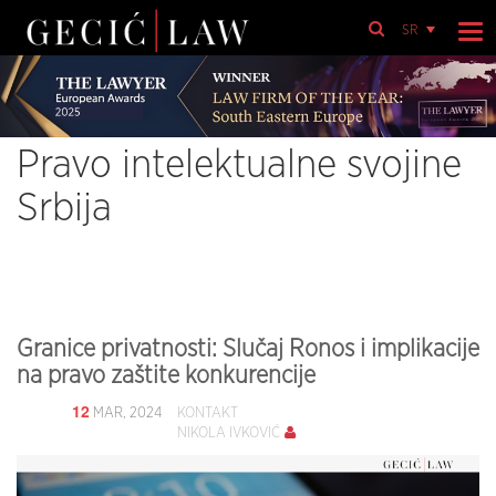
SR
Pravo intelektualne svojine
Srbija
Granice privatnosti: Slučaj Ronos i implikacije
na pravo zaštite konkurencije
12
MAR, 2024
KONTAKT
NIKOLA IVKOVIĆ