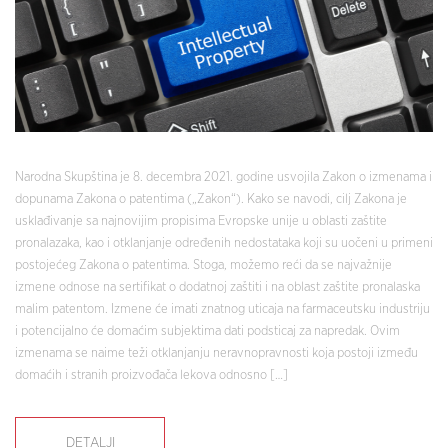
Narodna Skupština je 8. decembra 2021. godine usvojila Zakon o izmenama i
dopunama Zakona o patentima („Zakon“). Kako se navodi, cilj Zakona je
usklađivanje sa najnovijim propisima Evropske unije u oblasti zaštite
pronalazaka, kao i otklanjanje određenih nedostataka koji su uočeni u primeni
postojećeg Zakona o patentima. Stoga, možemo reći da se najvažnije
izmene odnose na sertifikat o dodatnoj zaštiti i na oblast zaštite pronalaska
malim patentom. Izmene će imati znatnog uticaja na farmaceutsku industriju
i potencijalno će domaćim subjektima dati podsticaj za napredak. Ovim
izmenama se naime teži otklanjanju neravnopravnosti koja postoji između
domaćih i stranih proizvođača lekova odnosno […]
DETALJI