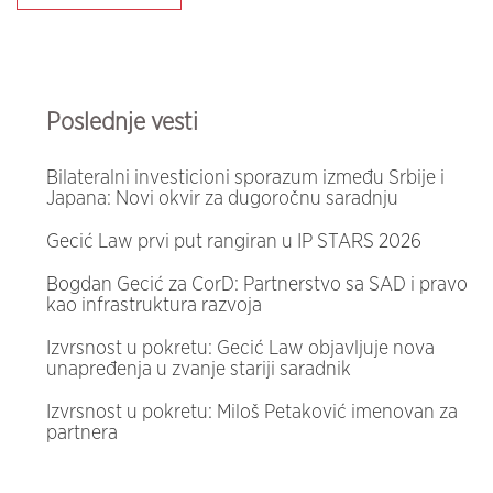
Poslednje vesti
Bilateralni investicioni sporazum između Srbije i
Japana: Novi okvir za dugoročnu saradnju
Gecić Law prvi put rangiran u IP STARS 2026
Bogdan Gecić za CorD: Partnerstvo sa SAD i pravo
kao infrastruktura razvoja
Izvrsnost u pokretu: Gecić Law objavljuje nova
unapređenja u zvanje stariji saradnik
Izvrsnost u pokretu: Miloš Petaković imenovan za
partnera