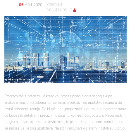
06
MAJ, 2020
KONTAKT
OGNJEN COLIĆ
Programiranje predstavlja kreativni proces pisanja određenog skupa
znakova, koji, u određenoj kombinaciji, predstavljaju uputstvo računaru da
izvrši određenu radnju. Da bi računar „prepoznao“ uputstvo, programer mora
da bude što detaljniji i precizniji u pisanju konkretnog uputstva. Računarski
program se sastoji iz skupa instrukcija, te je, sledstveno tome, potrebno da
se napiše veliki broj uputstava. Najstariji računarski sistemi nastali su u prvoj