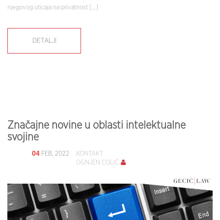
njegovog uticaja na privatnost […]
DETALJI
Značajne novine u oblasti intelektualne
svojine
04
FEB, 2022
KONTAKT
OGNJEN COLIĆ