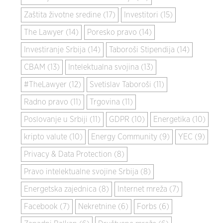
Zaštita životne sredine (17)
Investitori (15)
The Lawyer (14)
Poresko pravo (14)
Investiranje Srbija (14)
Taboroši Stipendija (14)
CBAM (13)
Intelektualna svojina (13)
#TheLawyer (12)
Svetislav Taboroši (11)
Radno pravo (11)
Trgovina (11)
Poslovanje u Srbiji (11)
GDPR (10)
Energetika (10)
kripto valute (10)
Energy Community (9)
YEC (9)
Privacy & Data Protection (8)
Pravo intelektualne svojine Srbija (8)
Energetska zajednica (8)
Internet mreža (7)
Facebook (7)
Nekretnine (6)
Forbs (6)