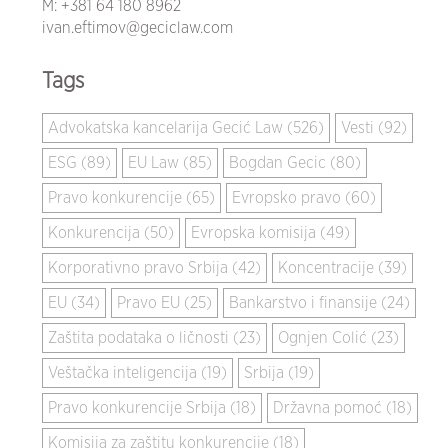
M:
+381 64 180 8962
ivan.eftimov@geciclaw.com
Tags
Advokatska kancelarija Gecić Law (526)
Vesti (92)
ESG (89)
EU Law (85)
Bogdan Gecic (80)
Pravo konkurencije (65)
Evropsko pravo (60)
Konkurencija (50)
Evropska komisija (49)
Korporativno pravo Srbija (42)
Koncentracije (39)
EU (34)
Pravo EU (25)
Bankarstvo i finansije (24)
Zaštita podataka o ličnosti (23)
Ognjen Colić (23)
Veštačka inteligencija (19)
Srbija (19)
Pravo konkurencije Srbija (18)
Državna pomoć (18)
Komisija za zaštitu konkurencije (18)