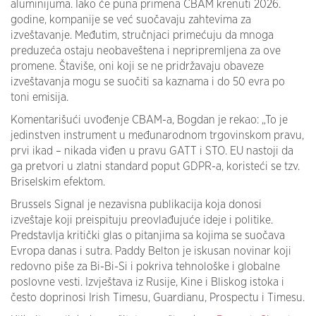
aluminijuma. Iako će puna primena CBAM krenuti 2026.
godine, kompanije se već suočavaju zahtevima za
izveštavanje. Međutim, stručnjaci primećuju da mnoga
preduzeća ostaju neobaveštena i nepripremljena za ove
promene. Štaviše, oni koji se ne pridržavaju obaveze
izveštavanja mogu se suočiti sa kaznama i do 50 evra po
toni emisija.
Komentarišući uvođenje CBAM-a, Bogdan je rekao: „To je
jedinstven instrument u međunarodnom trgovinskom pravu,
prvi ikad – nikada viđen u pravu GATT i STO. EU nastoji da
ga pretvori u zlatni standard poput GDPR-a, koristeći se tzv.
Briselskim efektom.
Brussels Signal je nezavisna publikacija koja donosi
izveštaje koji preispituju preovlađujuće ideje i politike.
Predstavlja kritički glas o pitanjima sa kojima se suočava
Evropa danas i sutra. Paddy Belton je iskusan novinar koji
redovno piše za Bi-Bi-Si i pokriva tehnološke i globalne
poslovne vesti. Izvještava iz Rusije, Kine i Bliskog istoka i
često doprinosi Irish Timesu, Guardianu, Prospectu i Timesu.