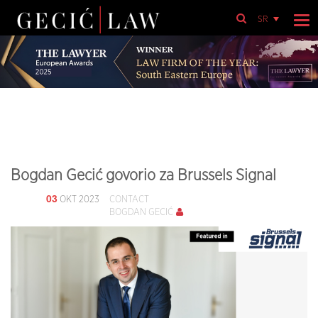
SR
Bogdan Gecić govorio za Brussels Signal
03
OKT 2023
CONTACT
BOGDAN GECIĆ