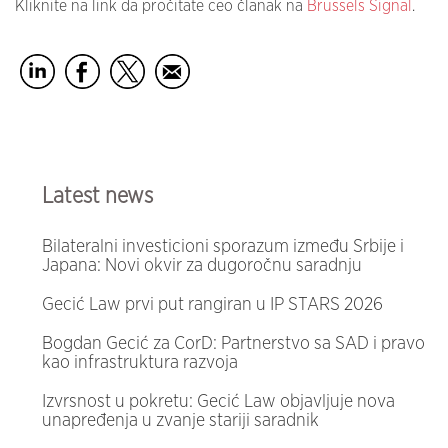
Kliknite na link da pročitate ceo članak na
Brussels Signal
.
Latest news
Bilateralni investicioni sporazum između Srbije i
Japana: Novi okvir za dugoročnu saradnju
Gecić Law prvi put rangiran u IP STARS 2026
Bogdan Gecić za CorD: Partnerstvo sa SAD i pravo
kao infrastruktura razvoja
Izvrsnost u pokretu: Gecić Law objavljuje nova
unapređenja u zvanje stariji saradnik