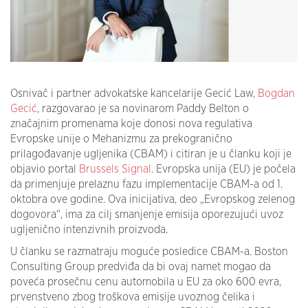
Osnivač i partner advokatske kancelarije Gecić Law,
Bogdan
Gecić
, razgovarao je sa novinarom Paddy Belton o
značajnim promenama koje donosi nova regulativa
Evropske unije o Mehanizmu za prekogranično
prilagođavanje ugljenika (CBAM) i citiran je u članku koji je
objavio portal
Brussels Signal
. Evropska unija (EU) je počela
da primenjuje prelaznu fazu implementacije CBAM-a od 1.
oktobra ove godine. Ova inicijativa, deo „Evropskog zelenog
dogovora“, ima za cilj smanjenje emisija oporezujući uvoz
ugljenično intenzivnih proizvoda.
U članku se razmatraju moguće posledice CBAM-a. Boston
Consulting Group predviđa da bi ovaj namet mogao da
poveća prosečnu cenu automobila u EU za oko 600 evra,
prvenstveno zbog troškova emisije uvoznog čelika i