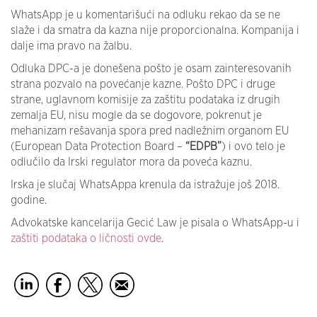
WhatsApp je u komentarišući na odluku rekao da se ne
slaže i da smatra da kazna nije proporcionalna. Kompanija i
dalje ima pravo na žalbu.
Odluka DPC-a je donešena pošto je osam zainteresovanih
strana pozvalo na povećanje kazne. Pošto DPC i druge
strane, uglavnom komisije za zaštitu podataka iz drugih
zemalja EU, nisu mogle da se dogovore, pokrenut je
mehanizam rešavanja spora pred nadležnim organom EU
(European Data Protection Board –
“EDPB”
) i ovo telo je
odlučilo da Irski regulator mora da poveća kaznu.
Irska je slučaj WhatsAppa krenula da istražuje još 2018.
godine.
Advokatske kancelarija Gecić Law je pisala o WhatsApp-u i
zaštiti podataka o ličnosti
ovde
.