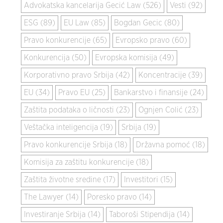
Advokatska kancelarija Gecić Law (526)
Vesti (92)
ESG (89)
EU Law (85)
Bogdan Gecic (80)
Pravo konkurencije (65)
Evropsko pravo (60)
Konkurencija (50)
Evropska komisija (49)
Korporativno pravo Srbija (42)
Koncentracije (39)
EU (34)
Pravo EU (25)
Bankarstvo i finansije (24)
Zaštita podataka o ličnosti (23)
Ognjen Colić (23)
Veštačka inteligencija (19)
Srbija (19)
Pravo konkurencije Srbija (18)
Državna pomoć (18)
Komisija za zaštitu konkurencije (18)
Zaštita životne sredine (17)
Investitori (15)
The Lawyer (14)
Poresko pravo (14)
Investiranje Srbija (14)
Taboroši Stipendija (14)