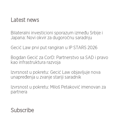
Latest news
Bilateralni investicioni sporazum između Srbije i
Japana: Novi okvir za dugoročnu saradnju
Gecić Law prvi put rangiran u IP STARS 2026
Bogdan Gecić za CorD: Partnerstvo sa SAD i pravo
kao infrastruktura razvoja
Izvrsnost u pokretu: Gecić Law objavljuje nova
unapređenja u zvanje stariji saradnik
Izvrsnost u pokretu: Miloš Petaković imenovan za
partnera
Subscribe