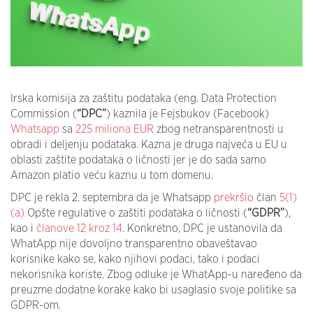
Irska komisija za zaštitu podataka (eng. Data Protection
Commission (
“DPC”
) kaznila je Fejsbukov (Facebook)
Whatsapp
sa
225 miliona EUR
zbog netransparentnosti u
obradi i deljenju podataka. Kazna je druga najveća u EU u
oblasti zaštite podataka o ličnosti jer je do sada samo
Amazon platio veću kaznu u tom domenu.
DPC je rekla 2. septembra da je Whatsapp
prekršio
član
5(1)
(a)
Opšte regulative o zaštiti podataka o ličnosti (
“GDPR”
),
kao i
članove 12 kroz 14
. Konkretno, DPC je ustanovila da
WhatApp nije dovoljno transparentno obaveštavao
korisnike kako se, kako njihovi podaci, tako i podaci
nekorisnika koriste. Zbog odluke je WhatApp-u naređeno da
preuzme dodatne korake kako bi usaglasio svoje politike sa
GDPR-om.