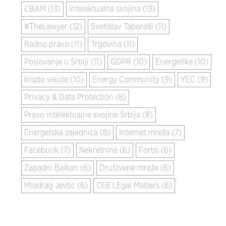
CBAM (13)
Intelektualna svojina (13)
#TheLawyer (12)
Svetislav Taboroši (11)
Radno pravo (11)
Trgovina (11)
Poslovanje u Srbiji (11)
GDPR (10)
Energetika (10)
kripto valute (10)
Energy Community (9)
YEC (9)
Privacy & Data Protection (8)
Pravo intelektualne svojine Srbija (8)
Energetska zajednica (8)
Internet mreža (7)
Facebook (7)
Nekretnine (6)
Forbs (6)
Zapadni Balkan (6)
Društvene mreže (6)
Miodrag Jevtic (6)
CEE LEgal Matters (6)