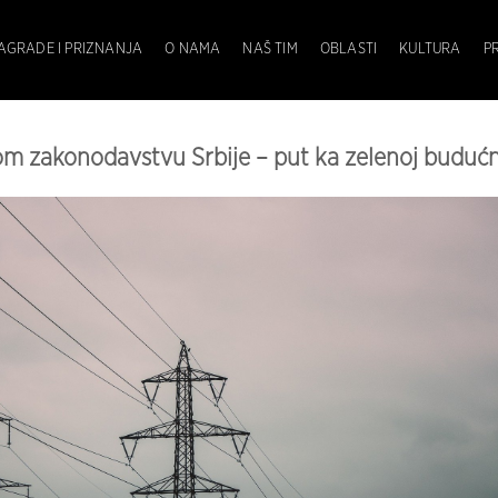
AGRADE I PRIZNANJA
O NAMA
NAŠ TIM
OBLASTI
KULTURA
P
m zakonodavstvu Srbije – put ka zelenoj budućn