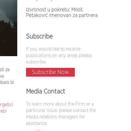
Izvrsnost u pokretu: Miloš
Petaković imenovan za partnera
Subscribe
If you would like to receive
publications on any areas please
subscribe.
ti za
Subscribe Now
sa.
balo bi
Media Contact
To learn more about the Firm or a
getici
particular issue, please contact the
rebi
media relations managers for
assistance: