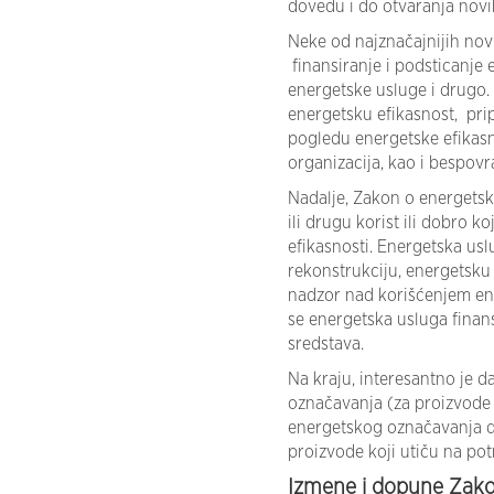
dovedu i do otvaranja novi
Neke od najznačajnijih nov
finansiranje i podsticanje 
energetske usluge i drugo. 
energetsku efikasnost, prip
pogledu energetske efikas
organizacija, kao i bespovr
Nadalje, Zakon o energetsk
ili drugu korist ili dobro
efikasnosti. Energetska usl
rekonstrukciju, energetsku 
nadzor nad korišćenjem ener
se energetska usluga finans
sredstava.
Na kraju, interesantno je 
označavanja (za proizvode 
energetskog označavanja da 
proizvode koji utiču na pot
Izmene i dopune Zakon