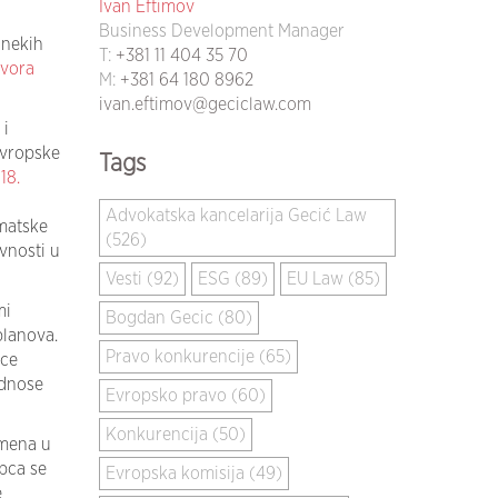
Ivan Eftimov
Business Development Manager
 nekih
T:
+381 11 404 35 70
zvora
M:
+381 64 180 8962
ivan.eftimov@geciclaw.com
 i
Evropske
Tags
18.
Advokatska kancelarija Gecić Law
matske
(526)
vnosti u
Vesti (92)
ESG (89)
EU Law (85)
mi
Bogdan Gecic (80)
planova.
Pravo konkurencije (65)
ice
odnose
Evropsko pravo (60)
Konkurencija (50)
zmena u
pca se
Evropska komisija (49)
e