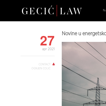
N
27
Novine u energetsko
apr 2021
CONTACT
OGNJEN COLIĆ