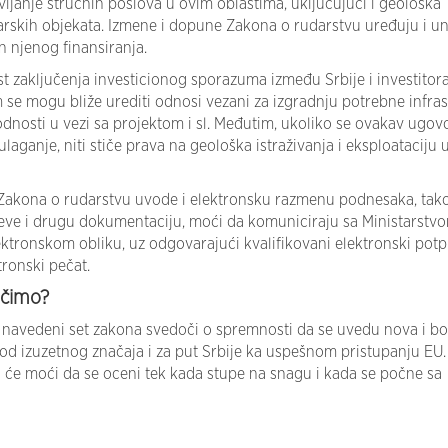
ljanje stručnih poslova u ovim oblastima, uključujući i geološka
darskih objekata. Izmene i dopune Zakona o rudarstvu uređuju i u
n njenog finansiranja.
 zaključenja investicionog sporazuma između Srbije i investitora,
e mogu bliže urediti odnosi vezani za izgradnju potrebne infras
odnosti u vezi sa projektom i sl. Međutim, ukoliko se ovakav ugov
 ulaganje, niti stiče prava na geološka istraživanja i eksploataciju 
 Zakona o rudarstvu uvode i elektronsku razmenu podnesaka, tak
teve i drugu dokumentaciju, moći da komuniciraju sa Ministarstv
ektronskom obliku, uz odgovarajući kvalifikovani elektronski potpi
ronski pečat.
učimo?
e navedeni set zakona svedoči o spremnosti da se uvedu nova i bo
od izuzetnog značaja i za put Srbije ka uspešnom pristupanju EU. 
i će moći da se oceni tek kada stupe na snagu i kada se počne sa