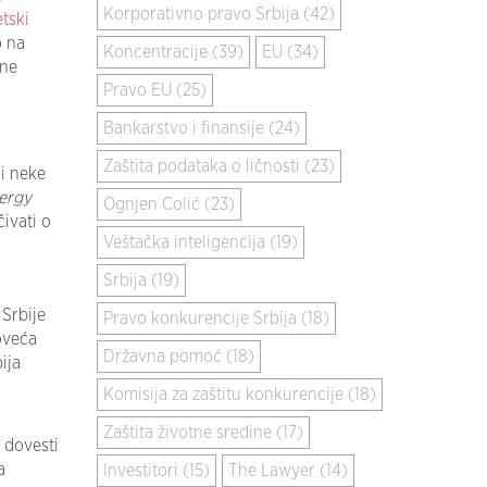
Korporativno pravo Srbija (42)
tski
o na
Koncentracije (39)
EU (34)
čne
Pravo EU (25)
Bankarstvo i finansije (24)
Zaštita podataka o ličnosti (23)
 i neke
ergy
Ognjen Colić (23)
ivati o
Veštačka inteligencija (19)
Srbija (19)
 Srbije
Pravo konkurencije Srbija (18)
oveća
Državna pomoć (18)
ija
Komisija za zaštitu konkurencije (18)
Zaštita životne sredine (17)
 dovesti
a
Investitori (15)
The Lawyer (14)