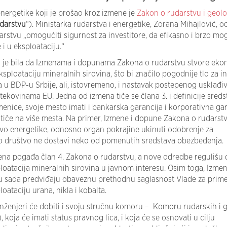
energetike koji je prošao kroz izmene je
Zakon o rudarstvu i geol
darstvu
“). Ministarka rudarstva i energetike, Zorana Mihajlović, oc
rstvu „omogućiti sigurnost za investitore, da efikasno i brzo mo
 i u eksploataciju.“
 je bila da Izmenama i dopunama Zakona o rudarstvu stvore ekon
eksploataciju mineralnih sirovina, što bi značilo pogodnije tlo za in
 u BDP-u Srbije, ali, istovremeno, i nastavak postepenog usklađi
ekovinama EU. Jedna od izmena tiče se člana 3. i definicije sreds
enice, svoje mesto imati i bankarska garancija i korporativna gar
stiče na više mesta. Na primer, Izmene i dopune Zakona o rudarst
tvo energetike, odnosno organ pokrajine ukinuti odobrenje za
no društvo ne dostavi neko od pomenutih sredstava obezbeđenja.
mena pogađa član 4. Zakona o rudarstvu, a nove odredbe regulišu 
ploatacija mineralnih sirovina u javnom interesu. Osim toga, Izmen
 sada predviđaju obaveznu prethodnu saglasnost Vlade za prim
loataciju urana, nikla i kobalta.
inženjeri će dobiti i svoju stručnu komoru – Komoru rudarskih i 
), koja će imati status pravnog lica, i koja će se osnovati u cilju