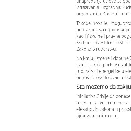
unapređenja uslova za obav
istraživanja i izgradnju ru
organizaciju Komore i nači
Takođe, nova je i mogućnost
podrazumeva ugovor kojim s
kao i fiskalne i pravne pog
zaključi, investitor ne stiče
Zakona o rudarstvu.
Na kraju, Izmene i dopune
sva lica, koja podnose zah
rudarstva i energetike u el
odnosno kvalifikovani elekt
Šta možemo da zaklj
Inicijativa Srbije da dones
rešenja. Takve promene su 
efekat ovih zakona u praks
njihovom primenom.