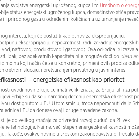
icanja svojstva energetski ugroženog kupca i to
Uredbom o energe
obije status energetski ugroženog kupca, domaćinstvo stiče prav
je ili prirodnog gasa u određenim količinama uz umanjenje mese
og interesa, koji će poslužiti kao osnov za eksproprijaciju,
epotpunu eksproprijaciju nepokretnosti radi izgradnje energetskih
i vod, naftovod, produktovod i gasovod). Ova odredba je izazvala
ti. Ipak, bez adekvatnih kapaciteta nije moguće doći do
clean en
idimo na koji način će se u konkretnoj primeni ovih propisa odluč
onkretnom slučaju, i pretvaranjem privatnog u javni interes.
ikasnosti – energetska efikasnost kao prioritet
sti uvodi novine koje će imati veliki značaj za Srbiju, ali i za put
iljevi Srbije su da se u narednoj deceniji energetska efikasnost p
a nivou dostignutom u EU. U tom smislu, treba napomenuti da je Srb
ajednice i EU da donese ovaj i druge navedene zakone.
sti je od velikog značaja za privredni razvoj budući da 21. vek
ene tehnologije. Naime, veći stepen energetske efikasnosti može
iju. Takođe, ovakve novine u srpskom zakonodavstvu bi trebalo d