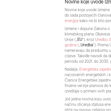
Novine koje uvode Iz
Novine koje uvode Izmene 
do sada postojećih članova
energije
kako ne bi bilo pon
Izmene i dopune Zakona o 
klimatskog plana. Obaveza 
Unije („
EU
“), kroz
Uredbu (
godine
(„
Uredba
“). Prema 
nameravaju da preduzmu u o
ciljeve. Takođe navodi da d
periodu od 2021. do 2030. 
Nadalje,
Energetska zajedn
nacionalnih energetskih i 
Članice Energetske zajedni
finalne verzije planova do
izveštaje o primeni ovih pl
Još jedna novina koju uvo
načinu sticanja statusa en
stiče na osnovu rešenja org