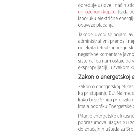
određuje uslove i način st
ugroženom kupcu
. Kada d
isporuku električne energi
obaveze plaćanja.
Takođe, uvodi se pojam javn
administrativni prenos i n
objekata (elektroenergetsk
negativne komentare javnos
sistema, pa nam ostaje da v
eksproprijaciji, u svakom k
Zakon o energetskoj ef
Zakon o energetskoj efikasno
ka pristupanju EU. Naime, c
kako bi se Srbija približil
imala podršku Energetske z
Pitanje energetske efikasno
podrazumeva ulaganje u zel
do značajnih ušteda za Srb