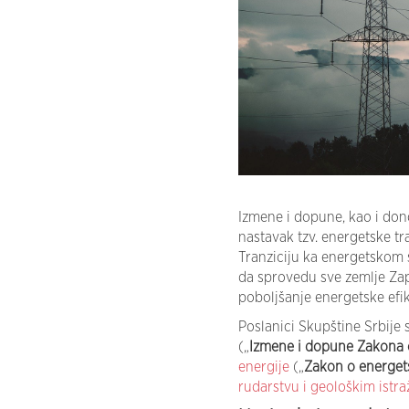
Izmene i dopune, kao i don
nastavak tzv. energetske tr
Tranziciju ka energetskom 
da sprovedu sve zemlje Zap
poboljšanje energetske efik
Poslanici Skupštine Srbije s
(„
Izmene i dopune Zakona o
energije
(„
Zakon o energets
rudarstvu i geološkim istra