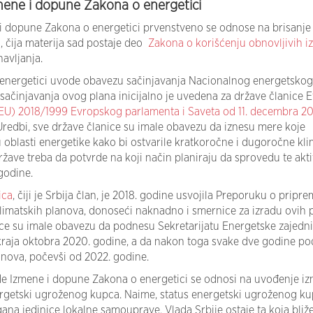
mene i dopune Zakona o energetici
i dopune Zakona o energetici prvenstveno se odnose na brisanje
, čija materija sad postaje deo
Zakona o korišćenju obnovljivih i
avljanja.
energetici uvode obavezu sačinjavanja Nacionalnog energetskog
sačinjavanja ovog plana inicijalno je uvedena za države članice 
EU) 2018/1999 Evropskog parlamenta i Saveta od 11. decembra 20
Uredbi, sve države članice su imale obavezu da iznesu mere koje
blasti energetike kako bi ostvarile kratkoročne i dugoročne kli
ržave treba da potvrde na koji način planiraju da sprovedu te akti
godine.
ica
, čiji je Srbija član, je 2018. godine usvojila Preporuku o pripre
klimatskih planova, donoseći naknadno i smernice za izradu ovih 
ce su imale obavezu da podnesu Sekretarijatu Energetske zajedn
 kraja oktobra 2020. godine, a da nakon toga svake dve godine p
anova, počevši od 2022. godine.
de Izmene i dopune Zakona o energetici se odnosi na uvođenje i
ergetski ugroženog kupca. Naime, status energetski ugroženog ku
ana jedinice lokalne samouprave. Vlada Srbije ostaje ta koja bliž