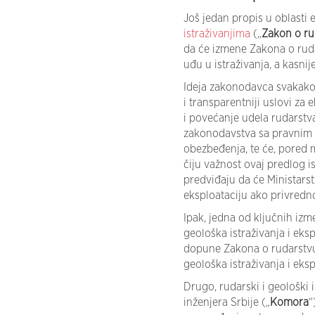
Još jedan propis u oblasti 
istraživanjima
(„
Zakon o ru
da će izmene Zakona o ruda
uđu u istraživanja, a kasnije
Ideja zakonodavca svakako
i transparentniji uslovi za 
i povećanje udela rudarstva
zakonodavstva sa pravnim t
obezbeđenja, te će, pored m
čiju važnost ovaj predlog i
predviđaju da će Ministars
eksploataciju ako privred
Ipak, jedna od ključnih iz
geološka istraživanja i eks
dopune Zakona o rudarstvu
geološka istraživanja i eksp
Drugo, rudarski i geološki 
inženjera Srbije („
Komora
“