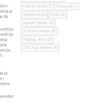
oškim
Internet mreža (7)
Facebook (7)
enila je
Nekretnine (6)
Forbs (6)
gu da
Zapadni Balkan (6)
omičniji
Društvene mreže (6)
vesticije
Miodrag Jevtic (6)
vanja
tava
CEE LEgal Matters (6)
ancija,
vu
da su
e i
enjena
geoloških