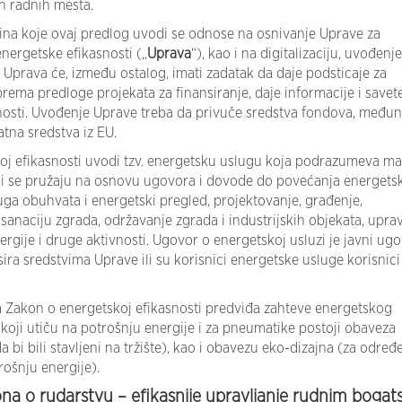
h radnih mesta.
ina koje ovaj predlog uvodi se odnose na osnivanje Uprave za
energetske efikasnosti („
Uprava
“), kao i na digitalizaciju, uvođenje
Uprava će, između ostalog, imati zadatak da daje podsticaje za
rema predloge projekata za finansiranje, daje informacije i savet
nosti. Uvođenje Uprave treba da privuče sredstva fondova, među
atna sredstva iz EU.
oj efikasnosti uvodi tzv. energetsku uslugu koja podrazumeva ma
 koji se pružaju na osnovu ugovora i dovode do povećanja energets
uga obuhvata i energetski pregled, projektovanje, građenje,
sanaciju zgrada, održavanje zgrada i industrijskih objekata, upravl
gije i druge aktivnosti. Ugovor o energetskoj usluzi je javni ug
ira sredstvima Uprave ili su korisnici energetske usluge korisnici
da Zakon o energetskoj efikasnosti predviđa zahteve energetskog
koji utiču na potrošnju energije i za pneumatike postoji obaveza
bi bili stavljeni na tržište), kao i obavezu eko-dizajna (za određ
rošnju energije).
a o rudarstvu – efikasnije upravljanje rudnim bogat