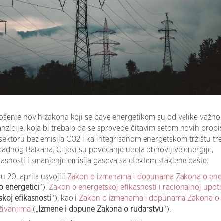
ošenje novih zakona koji se bave energetikom su od velike važnos
anzicije, koja bi trebalo da se sprovede čitavim setom novih propi
sektoru bez emisija CO2 i ka integrisanom energetskom tržištu tre
adnog Balkana. Ciljevi su povećanje udela obnovljive energije,
asnosti i smanjenje emisija gasova sa efektom staklene bašte.
u 20. aprila usvojili
Zakon o izmenama i dopunama Zakona o ener
 energetici
“),
Zakon o energetskoj efikasnosti i racionalnoj upot
koj efikasnosti
“), kao i
Zakon o izmenama i dopunama Zakona o
živanjima
(„
Izmene i dopune Zakona o rudarstvu
“).