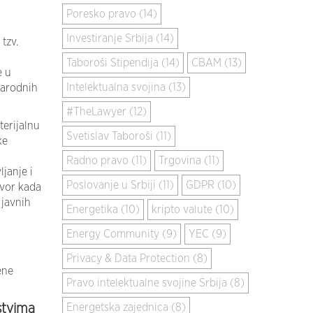
Poresko pravo (14)
Investiranje Srbija (14)
 tzv.
Taboroši Stipendija (14)
CBAM (13)
e u
Intelektualna svojina (13)
narodnih
#TheLawyer (12)
terijalnu
Svetislav Taboroši (11)
ke
Radno pravo (11)
Trgovina (11)
janje i
Poslovanje u Srbiji (11)
GDPR (10)
ovor kada
 javnih
Energetika (10)
kripto valute (10)
Energy Community (9)
YEC (9)
Privacy & Data Protection (8)
ene
Pravo intelektualne svojine Srbija (8)
stvima
Energetska zajednica (8)