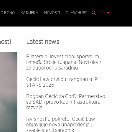
SR
RO BONO
KARIJERA
NOVOSTI
GLAW HUBS
osti
Latest news
Bilateralni investicioni sporazum
između Srbije i Japana: Novi okvir
za dugoročnu saradnju
Gecić Law prvi put rangiran u IP
STARS 2026
Bogdan Gecić za CorD: Partnerstvo
sa SAD i pravo kao infrastruktura
razvoja
Izvrsnost u pokretu: Gecić Law
objavljuje nova unapređenja u
zvanje stariji saradnik