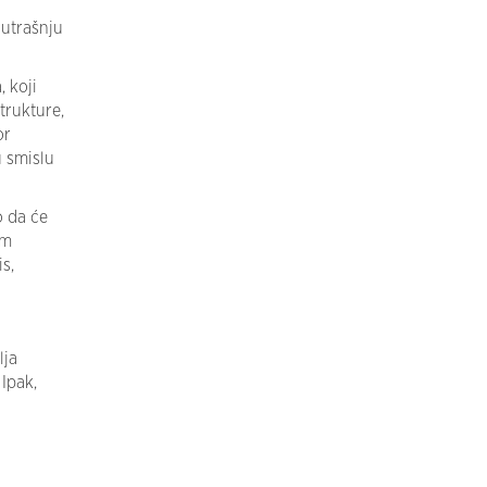
nutrašnju
 koji
trukture,
or
u smislu
o da će
om
s,
lja
Ipak,