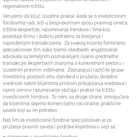
regionalnom tržištu.
Verujemo da ključ izuzetne prakse, kada se o investicionim
fondovima radi, leži u besprekornom spoju pravnog umeća,
tržišne ekspertize, razumevanja trendova i tima koji
poseduje širinu i dubinu potrebnu za bavljenje i
najsloženijim transakcijama. Za svakog klijenta formiramo
specijalizovan tim, kako bismo obezbedili angažovanje
advokata sa temeljnim poznavanjem nijansi predmetne
transakcije, ekspertskim znanjima o konkretnom sektoru i
izuzetnim pravnim veštinama. Zastupajući različite grupe
investitora, postavili smo standard u pružanju dodatne
vrednosti našim klijentima prilikom prikupljanja sredstava i
razvili izvrsno razumevanje običaja i prakse na tržištu
investicionih fondova. To nam, sa druge strane, omogućava
da klijentima dajemo komercijalno racionalne, praktične
savete koji su im potrebni.
Naš tim za investicione fondove specijalizovan je za
pružanje pravnih saveta i podrške klijentima u vezi sa: