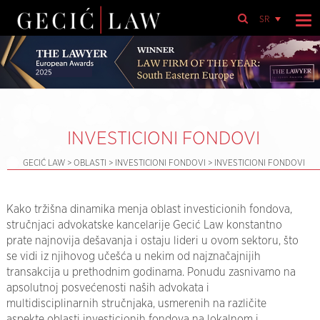
SR
INVESTICIONI FONDOVI
GECIĆ LAW
>
OBLASTI
>
INVESTICIONI FONDOVI
>
INVESTICIONI FONDOVI
Kako tržišna dinamika menja oblast investicionih fondova,
stručnjaci advokatske kancelarije Gecić Law konstantno
prate najnovija dešavanja i ostaju lideri u ovom sektoru, što
se vidi iz njihovog učešća u nekim od najznačajnijih
transakcija u prethodnim godinama. Ponudu zasnivamo na
apsolutnoj posvećenosti naših advokata i
multidisciplinarnih stručnjaka, usmerenih na različite
aspekte oblasti investicionih fondova na lokalnom i