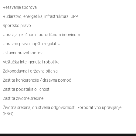
Rešavanje sporova
Rudarstvo, energetika, infrastruktura i JPP
Sportsko pravo
Upravljanje ličnom i porodičnom imovinom
Upravno pravo i opšta regulativa
Ustavnopravni sporovi
Veštačka inteligencija i robotika
Zakonodavna i državna pitanja
Zaštita konkurencije / državna pomoć
Zaštita podataka o ličnosti
Zaštita životne sredine
Životna sredina, društvena odgovornost i korporativno upravljanje
(ESG)