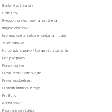
Bankarstvo i finansije
China Desk
Evropsko pravo, trgovina i proširenja
Imigraciono pravo
Informacione tehnologije i digitalna imovina
Javne nabavke
Korporativno pravo / Spajanja i preuzimanja
Medijsko pravo
Poresko pravo
Pravo intelektualne svojine
Pravo nepokretnosti
Privredni kriminal i istrage
Pro Bono
Radno pravo
Reorganizacija i stečaj